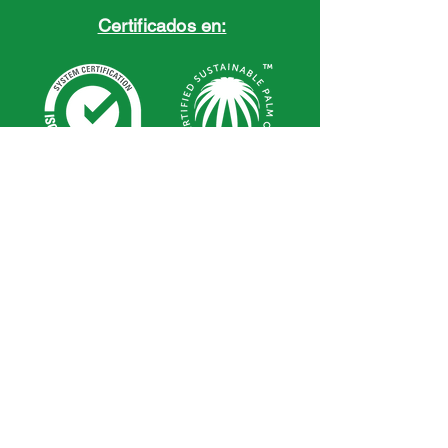
Certificados en:
Ubicación
Vía Buga/Buenaventura, 300 metros después
del SENA, Sector
Bizerta.
Guadalajara de Buga
Valle del Cauca -
Colombia