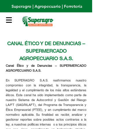
Superagro | Agropecuario | Ferretería
CANAL ÉTICO Y DE DENUNCIAS –
SUPERMERCADO
AGROPECUARIO S.A.S.
Canal Ético y de Denuncias – SUPERMERCADO
AGROPECUARIO S.A.S.
En SUPERAGRO S.A.S. reafirmamos nuestro
compromiso con la integridad, la transparencia, la
legalidad y el cumplimiento de los más altos estándares
éticos. Este canal ha sido implementado como parte de
nuestro Sistema de Autocontrol y Gestión del Riesgo
LA/FT (SAGRILAFT), del Programa de Transparencia y
Ética Empresarial (PTEE), y en cumplimiento del marco
normativo aplicable. Su finalidad es recibir, analizar y
gestionar reportes sobre posibles actos contrarios a la
ley, a nuestras políticas internas o a los principios éticos