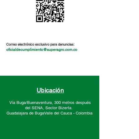
Correo electrónico exclusivo para denuncias:
oficialdecumplimiento@superagro.com.co
Ubicación
Vía Buga/Buenaventura, 300 metros después
del SENA, Sector
Bizerta.
Guadalajara de Buga
Valle del Cauca -
Colombia