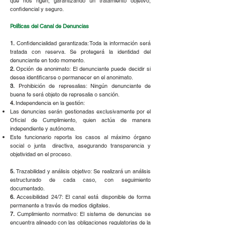
que nos rigen, garantizando un tratamiento objetivo,
confidencial y seguro.
Políticas del Canal de Denuncias
1.
Confidencialidad garantizada: Toda la información será
tratada con reserva. Se protegerá la identidad del
denunciante en todo momento.
2.
Opción de anonimato: El denunciante puede decidir si
desea identificarse o permanecer en el anonimato.
3.
Prohibición de represalias: Ningún denunciante de
buena fe será objeto de represalia o sanción.
4.
Independencia en la gestión:
Las denuncias serán gestionadas exclusivamente por el
Oficial de Cumplimiento, quien actúa de manera
independiente y autónoma.
Este funcionario reporta los casos al máximo órgano
social o junta directiva, asegurando transparencia y
objetividad en el proceso.
5.
Trazabilidad y análisis objetivo: Se realizará un análisis
estructurado de cada caso, con seguimiento
documentado.
6.
Accesibilidad 24/7: El canal está disponible de forma
permanente a través de medios digitales.
7.
Cumplimiento normativo: El sistema de denuncias se
encuentra alineado con las obligaciones regulatorias de la