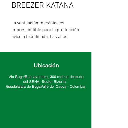
BREEZER KATANA
La ventilación mecánica es
imprescindible para la producción
avícola tecnificada. Las altas
velocidades de aire circulante (300
a 600 pies por minuto y más)
aumentan los índices de
conversión de alimento en carne,
Ubicación
disminuyen morbilidad,
Vía Buga/Buenaventura, 300 metros después
mortalidad, y maximizan el
del SENA, Sector
Bizerta.
aprovechamiento de la
Guadalajara de Buga
Valle del Cauca -
Colombia
infraestructura existente al
permitir aumentar el número de
aves encasetadas .