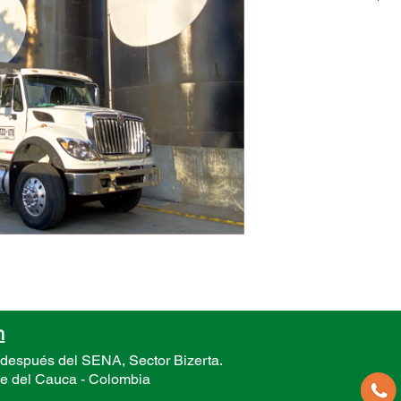
un tanq
n
 después del SENA, Sector
Bizerta.
le del Cauca -
Colombia