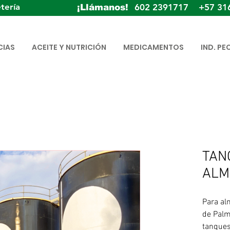
tería
602 2391717 +57 31
¡Llámanos!
CIAS
ACEITE Y NUTRICIÓN
MEDICAMENTOS
IND. PE
TAN
ALM
Para al
de Palm
tanques