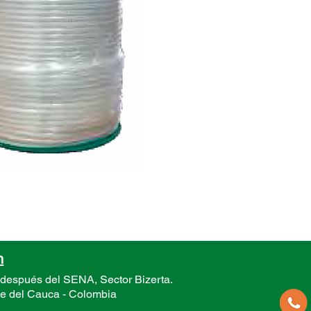
-5mm x
-6mm x
n
 después del SENA, Sector
Bizerta.
le del Cauca -
Colombia