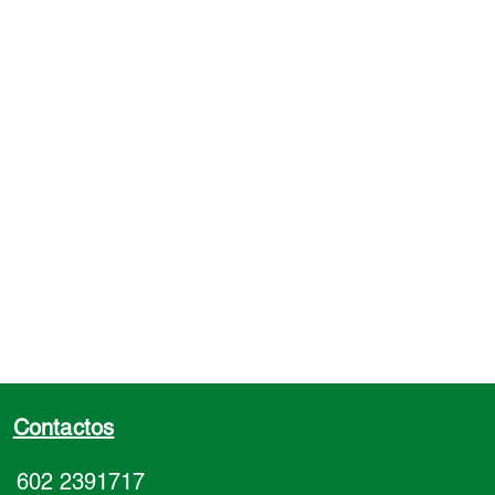
 250 Mts
 175 Mts
Contactos
602 2391717