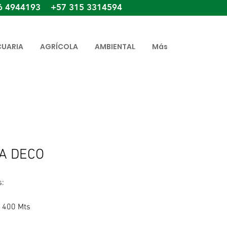
6 4944193 +57 315 3314594
CUARIA
AGRÍCOLA
AMBIENTAL
Más
A DECO
s:
 400 Mts
 300 Mts