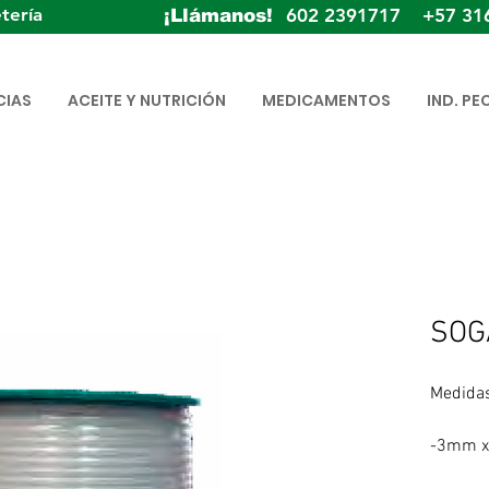
tería
602 2391717 +57 31
¡Llámanos!
CIAS
ACEITE Y NUTRICIÓN
MEDICAMENTOS
IND. PE
SOG
Medida
-3mm x
-4mm x