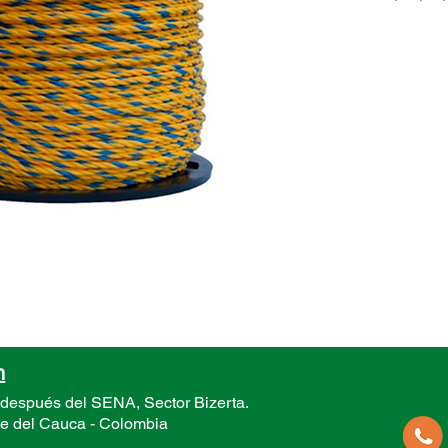
n
 después del SENA, Sector
Bizerta.
le del Cauca -
Colombia