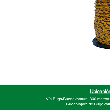
Ubicació
Vía Buga/Buenaventura, 300 metros
Guadalajara de Buga
Val