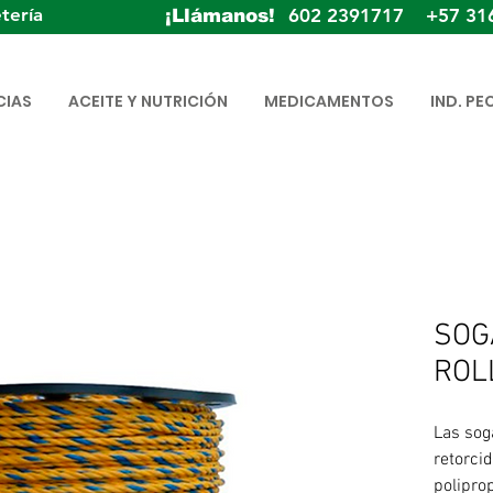
tería
602 2391717 +57 31
¡Llámanos!
CIAS
ACEITE Y NUTRICIÓN
MEDICAMENTOS
IND. PE
SOG
ROL
Las sog
retorcid
polipro