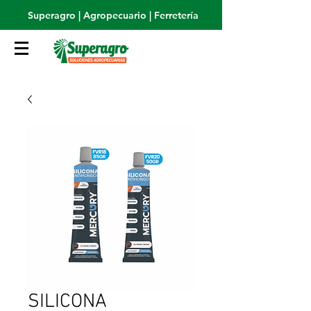
Superagro | Agropecuario | Ferretería
SILICONA