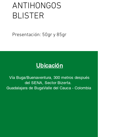
ANTIHONGOS
BLISTER
Presentación: 50gr y 85gr
Ubicación
Vía Buga/Buenaventura, 300 metros después
del SENA, Sector
Bizerta.
Guadalajara de Buga
Valle del Cauca -
Colombia