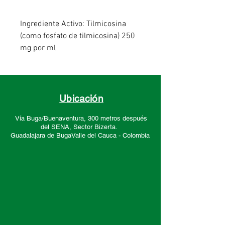
Ingrediente Activo: Tilmicosina
(como fosfato de tilmicosina) 250
mg por ml
Para el tratamiento y control de
infecciones respiratorias en pollo
de engorde, asociadas con
Ubicación
Mycoplasma gallisepticum,
Vía Buga/Buenaventura, 300 metros después
Mycoplasma synoviae,
del SENA, Sector
Bizerta.
Ornithobacterium rhinotracheale, y
Guadalajara de Buga
Valle del Cauca -
Colombia
Pasteurella multocida.