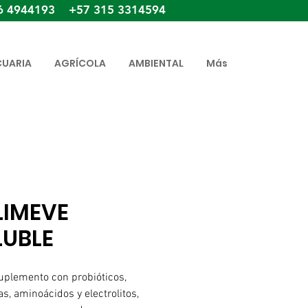
6 4944193 +57 315 3314594
CUARIA
AGRÍCOLA
AMBIENTAL
Más
LIMEVE
LUBLE
uplemento con probióticos,
s, aminoácidos y electrolitos,