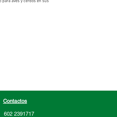
o para aves y cerdos en sus
 fases de desarrollo. El uso
o del producto contribuye al
io de la micro flora intestinal.
Contactos
602 2391717