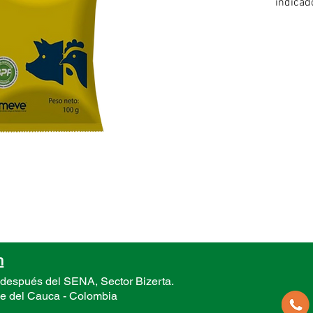
indicad
diversas
continu
equilibr
n
 después del SENA, Sector
Bizerta.
le del Cauca -
Colombia