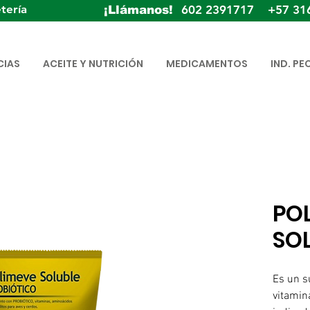
tería
602 2391717 +57 31
¡Llámanos!
CIAS
ACEITE Y NUTRICIÓN
MEDICAMENTOS
IND. PE
PO
SO
Es un s
vitamina