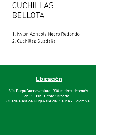
CUCHILLAS
BELLOTA
1. Nylon Agrícola Negro Redondo
2. Cuchillas Guadaña
Ubicación
Vía Buga/Buenaventura, 300 metros después
del SENA, Sector
Bizerta.
Guadalajara de Buga
Valle del Cauca -
Colombia