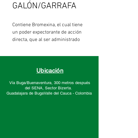
GALÓN/GARRAFA
Contiene Bromexina, el cual tiene
un poder expectorante de acción
directa, que al ser administrado
por vía oral o inhalatoria , produce
un sustancial aumento de la
cantidad de secreciones traqueo
bronquiales y disminución de su
Ubicación
viscosidad.
Vía Buga/Buenaventura, 300 metros después
del SENA, Sector
Bizerta.
Especies: aves, cerdos, equinos,
Guadalajara de Buga
Valle del Cauca -
Colombia
bovinos, perros, gatos y conejos
Presentación: 4 Lts y 20 Lts