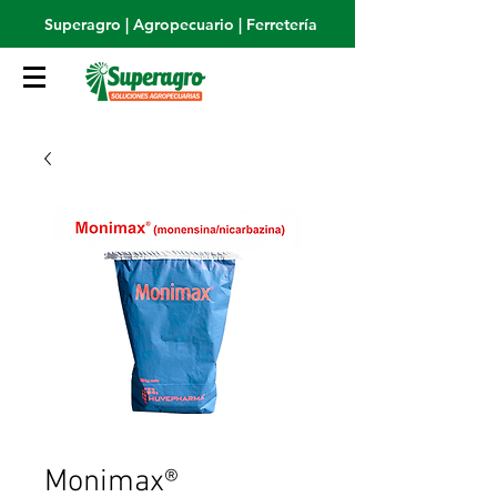
Superagro | Agropecuario | Ferretería
Monimax®