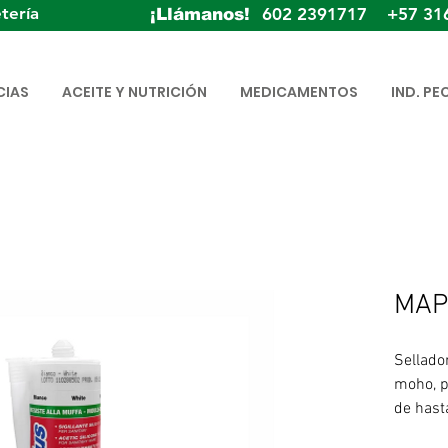
tería
602 2391717 +57 31
¡Llámanos!
CIAS
ACEITE Y NUTRICIÓN
MEDICAMENTOS
IND. PE
MAP
Sellador
moho, p
de hast