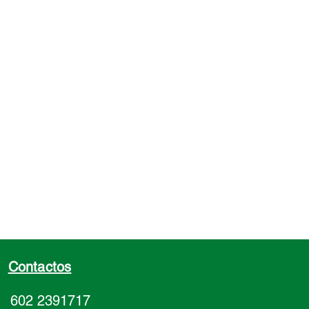
TÉCNICOS:
nto de trabajo:
20%.
elástico con un 100% de
iento:
0,36 N/mm².
Shore A:
18.
bilidad:
25’.
:
transparente, blanco.
ión:
pistola.
mo:
2,8 m/cartuchos 280
ción 10x10 mm).
ación:
cartuchos de 280 ml.
Contactos
602 2391717