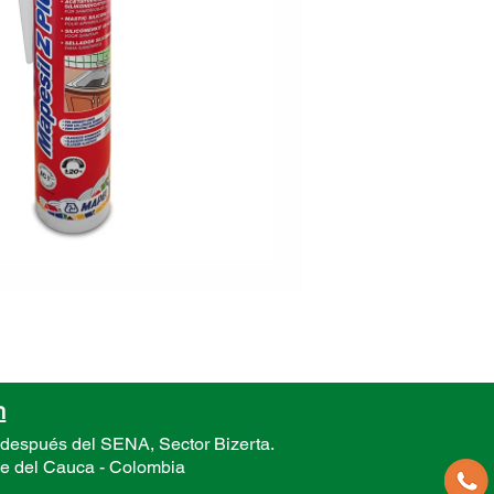
DATOS 
Movimie
Módulo 
alargam
Dureza 
Trabaja
Colores
Aplicac
Consu
ml (sec
Present
n
 después del SENA, Sector
Bizerta.
le del Cauca -
Colombia