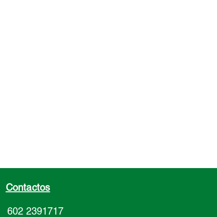
Jazmín y blanco
ación: Saco 2Kl
Contactos
602 2391717