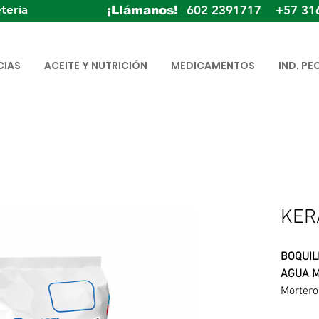
tería
602 2391717 +57 31
¡Llámanos!
CIAS
ACEITE Y NUTRICIÓN
MEDICAMENTOS
IND. PE
KER
BOQUIL
AGUA M
Mortero
colorea