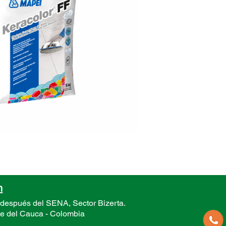
Color: 
Present
n
 después del SENA, Sector
Bizerta.
le del Cauca -
Colombia