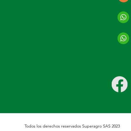
Aparien
Gránulo
oscuro.
Proces
• Condi
Almacen
cerrado 
directa.
• Vida 
fecha d
• Envas
interno 
netos.
• Segur
usuario,
gafas d
Todos los derechos reservados Superagro SAS 2023