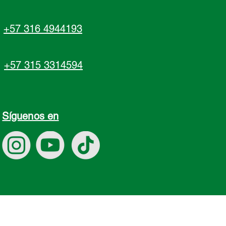
cia
+57 316 4944193
s, de color beige a marrón
+57 315 3314594
amiento
ciones de almacenamiento:
ar en el envase original, bien
y protegido de la luz solar
Síguenos en
útil: 24 meses (después de la
e pro- ducción).
e: Saco de papel con saco
de po- lietileno de 20 a 25 kilos
idad: Para la seguridad del
 use protección respiratoria y
e seguridad du- rante la