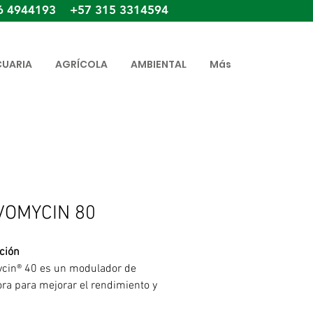
6 4944193 +57 315 3314594
CUARIA
AGRÍCOLA
AMBIENTAL
Más
VOMYCIN 80
ción
cin® 40 es un modulador de
ora para mejorar el rendimiento y
ño en animales de producción.