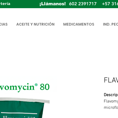
tería
602 2391717 +57 31
¡Llámanos!
CIAS
ACEITE Y NUTRICIÓN
MEDICAMENTOS
IND. PE
FLA
Descrip
Flavomy
microfl
desempe