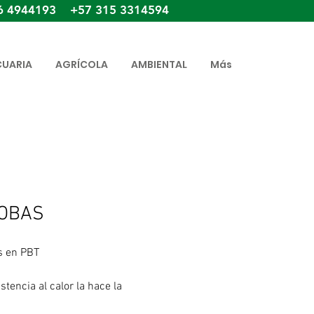
6 4944193 +57 315 3314594
CUARIA
AGRÍCOLA
AMBIENTAL
Más
OBAS
s en PBT
stencia al calor la hace la
enta ideal cuando se necesita