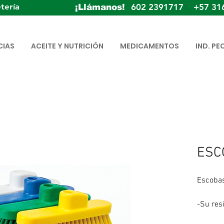
tería
602 2391717 +57 31
¡Llámanos!
CIAS
ACEITE Y NUTRICIÓN
MEDICAMENTOS
IND. PE
ESC
Escoba
-Su resi
herrami