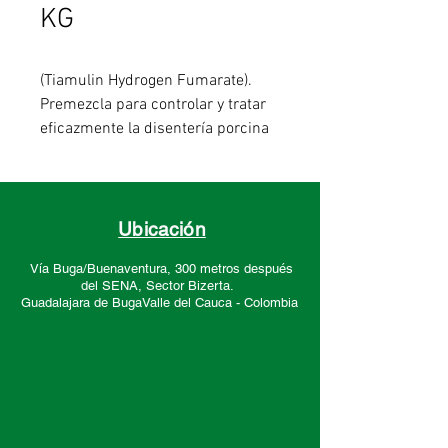
KG
(Tiamulin Hydrogen Fumarate).
Premezcla para controlar y tratar
eficazmente la disentería porcina
asociada con
Brachyspira
hyodsenteriae
, la ileítis porcina
causada por
Lawsonia
Intracellularis
y los principales
Ubicación
patógenos respiratorios.
Vía Buga/Buenaventura, 300 metros después
del SENA, Sector
Bizerta.
Guadalajara de Buga
Valle del Cauca -
Colombia