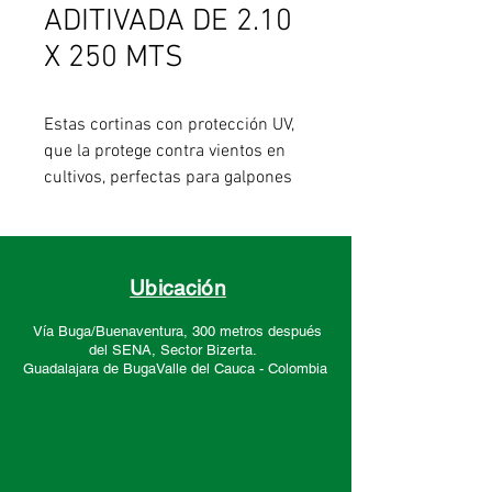
ADITIVADA DE 2.10
X 250 MTS
Estas cortinas con protección UV,
que la protege contra vientos en
cultivos, perfectas para galpones
de pollos, transporte y múltiples
aplicaciones adicionales.
Color: verde / blanco
Ubicación
Vía Buga/Buenaventura, 300 metros después
del SENA, Sector
Bizerta.
Guadalajara de Buga
Valle del Cauca -
Colombia