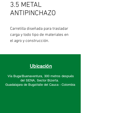
3.5 METAL
ANTIPINCHAZO
Carretilla diseñada para trasladar
carga y todo tipo de materiales en
el agro y construcción.
Caracteristicas:
-Tolva resistente al desgaste y la
deformación. Los trabajos
pesados no serán un incoveniente.
Ubicación
-Resisten entre 150 kg hasta
Vía Buga/Buenaventura, 300 metros después
máximo 200 kg de carga.
del SENA, Sector
Bizerta.
-Rodamientos de alto desempeño
Guadalajara de Buga
Valle del Cauca -
Colombia
y llantas antipinchazo y
neumáticas de alta duración.
-Llanta Antipinchazo 3.5 y Tolva
Metálica 65 Litros.