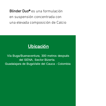
Blinder Duo®
es una formulación
en suspensión concentrada con
una elevada composición de Calcio
y Silicio micronizado de alta
pureza y libre de sales, lo que
favorece para aplicar altas dosis
sin que se originen reacciones
Ubicación
adversas ni ﬁtotoxicidades en los
Vía Buga/Buenaventura, 300 metros después
órganos de la planta.
del SENA, Sector
Bizerta.
Presentación
Guadalajara de Buga
Valle del Cauca -
Colombia
1 Litro