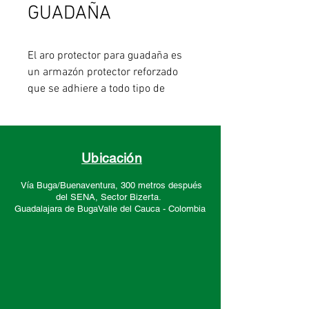
GUADAÑA
El aro protector para guadaña es
un armazón protector reforzado
que se adhiere a todo tipo de
guadañas, ideal para plateo de
cultivos sin causar daño con la
cuchilla o el Nylon a los árboles o
vegetación aledaña.
Ubicación
Vía Buga/Buenaventura, 300 metros después
- Protege los árboles de la cuchilla
del SENA, Sector
Bizerta.
o el Nylon.
Guadalajara de Buga
Valle del Cauca -
Colombia
- Liviano, estructura resistente con
soldadura MIG (proceso de
soldadura por arco bajo gas
protector con electrodo
consumible).
- Es de fácil instalación.