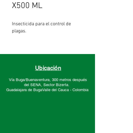
X500 ML
Insecticida para el control de
plagas.
- Interrumpe el ciclo de rastreros y
voladores.
- Aplicar en suelo y paredes.
Ubicación
Vía Buga/Buenaventura, 300 metros después
del SENA, Sector
Bizerta.
Guadalajara de Buga
Valle del Cauca -
Colombia