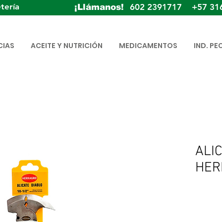
tería
602 2391717 +57 31
¡Llámanos!
CIAS
ACEITE Y NUTRICIÓN
MEDICAMENTOS
IND. PE
ALI
HER