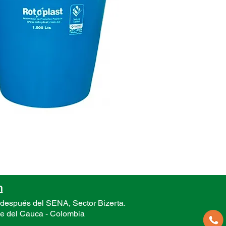
Color: 
El dise
Acuapla
mismo, 
Acuapla
espesor
polietil
Present
5.000 y
n
 después del SENA, Sector
Bizerta.
le del Cauca -
Colombia