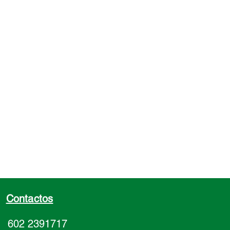
azúl o negro
ño de los tanques cónicos
st y Rotoplast es exactamente el
con la diferencia de que el
st tiene un 10% menos de
. Los tanques son fabricados con
eno lineal 100% virgen.
aciones: 250, 500, 1.000, 2.000,
 10.000 Litros.
Contactos
602 2391717