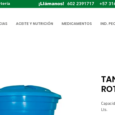
tería
602 2391717 +57 31
¡Llámanos!
CIAS
ACEITE Y NUTRICIÓN
MEDICAMENTOS
IND. PE
TA
RO
Capacid
Lts.