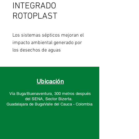
INTEGRADO
ROTOPLAST
Los sistemas sépticos mejoran el
impacto ambiental generado por
los desechos de aguas
contaminadas, que ocasionan
daños en el medio ambiente.
Capacidad: desde 1.650 Lts hasta
50.000 Lts.
Ubicación
Vía Buga/Buenaventura, 300 metros después
del SENA, Sector
Bizerta.
Guadalajara de Buga
Valle del Cauca -
Colombia