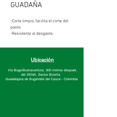
GUADAÑA
-Corte limpio, facilita el corte del
pasto.
-Resistente al desgaste,
componentes de alta resistencia a
la abrasión para garantizar la
duración.
-No se desfleca, obtendrás mejor
Ubicación
rendimiento y máxima eficiencia.
Vía Buga/Buenaventura, 300 metros después
-Uso recomendado:Insumo para
del SENA, Sector
Bizerta.
los yoyos para guadaña Bellota.
Guadalajara de Buga
Valle del Cauca -
Colombia
-Usado para cortar césped o
malezas livianas que no cuentan
con pequeños tronco
Dimensiones: color negro de
3.3mm x 400m