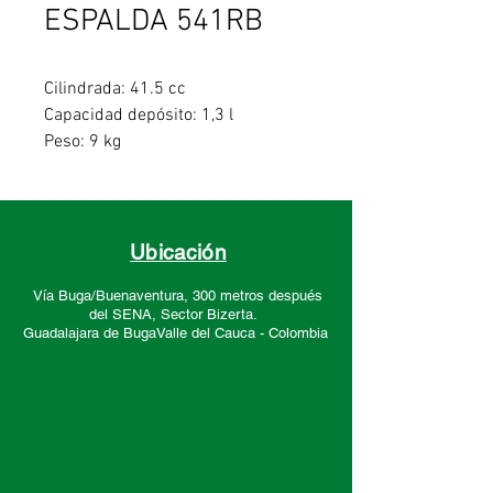
ESPALDA 541RB
Cilindrada: 41.5 cc
Capacidad depósito: 1,3 l
Peso: 9 kg
Potencia: 2,01 HP
Ubicación
Vía Buga/Buenaventura, 300 metros después
del SENA, Sector
Bizerta.
Guadalajara de Buga
Valle del Cauca -
Colombia