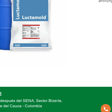
antifúng
diseñad
nutritiv
en mate
compue
n
 después del SENA, Sector
Bizerta.
le del Cauca -
Colombia