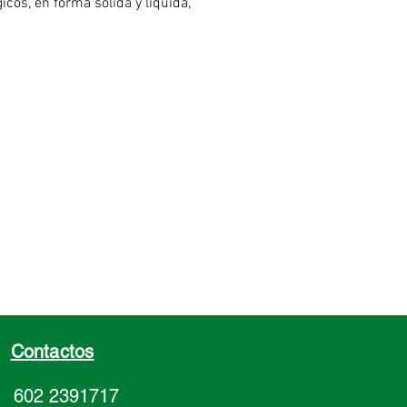
icos, en forma sólida y líquida,
os para evitar la pérdida de valor
o y la aparición de micotoxinas
rias primas y piensos
stos.
Contactos
602 2391717