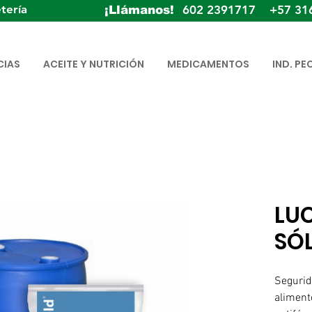
tería
602 2391717 +57 31
¡Llámanos!
CIAS
ACEITE Y NUTRICIÓN
MEDICAMENTOS
IND. PE
LU
SÓ
Segurid
aliment