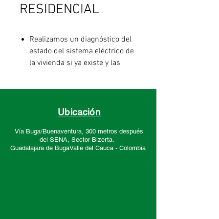
RESIDENCIAL
Realizamos un diagnóstico del
estado del sistema eléctrico de
la vivienda si ya existe y las
recomendaciones de
soluciones e Implementación
de las mismas.
Aplicamos una matriz de
Ubicación
cálculo de consumo de energía
Vía Buga/Buenaventura, 300 metros después
para deﬁnir el tamaño del
del SENA, Sector
Bizerta.
sistema. Elaboramos el
Guadalajara de Buga
Valle del Cauca -
Colombia
proyecto para presentar ante la
comercializadora de energía
correspondiente y hacemos
acompañamiento en revisión
ante la misma
Realizamos el diseño de