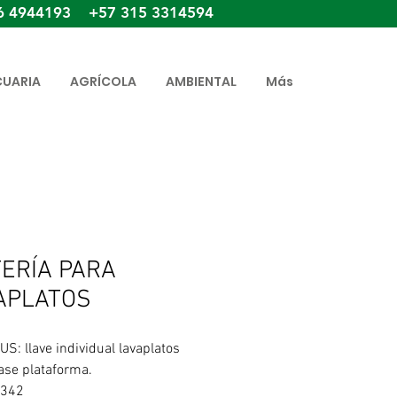
6 4944193 +57 315 3314594
CUARIA
AGRÍCOLA
AMBIENTAL
Más
FERÍA PARA
APLATOS
S: llave individual lavaplatos
se plataforma.
1342