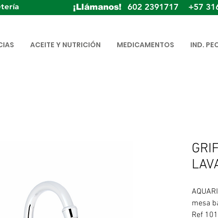
tería
602 2391717 +57 31
¡Llámanos!
CIAS
ACEITE Y NUTRICIÓN
MEDICAMENTOS
IND. PE
GRI
LAV
AQUARIU
mesa ba
Ref 10