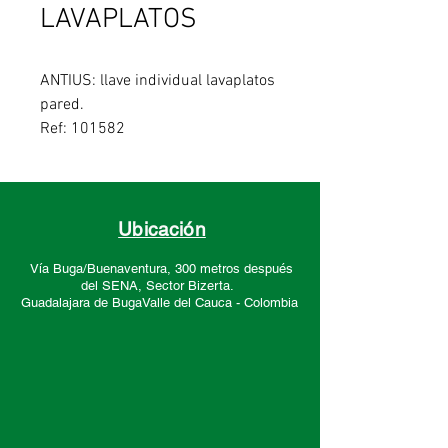
LAVAPLATOS
ANTIUS: llave individual lavaplatos
pared.
Ref: 101582
Ubicación
Vía Buga/Buenaventura, 300 metros después
del SENA, Sector
Bizerta.
Guadalajara de Buga
Valle del Cauca -
Colombia