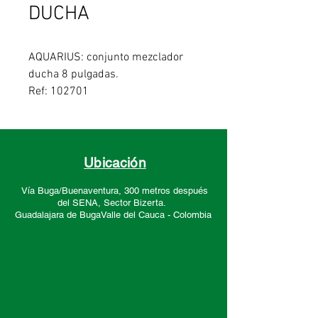
DUCHA
AQUARIUS: conjunto mezclador
ducha 8 pulgadas.
Ref: 102701
Ubicación
Vía Buga/Buenaventura, 300 metros después
del SENA, Sector
Bizerta.
Guadalajara de Buga
Valle del Cauca -
Colombia